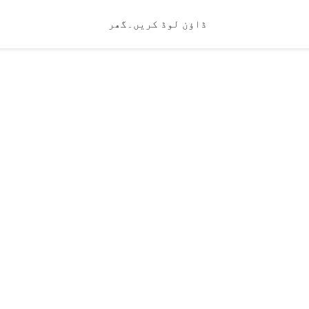
ڈاؤن لوڈ کریں۔
گھر