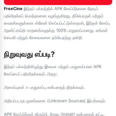
FreeCine
இந்தப் பக்கத்தில் APK கோப்பிற்கான நேரடிப்
பதிவிறக்கப் பொத்தானை வழங்குகிறது. தீம்பொருள் மற்றும்
வைரஸ்களுக்காக ஸ்கேன் செய்யப்பட்டுள்ளதால், இந்தக் கோப்பு
ஆண்ட்ராய்டு சாதனங்களுக்கு 100% பாதுகாப்பானது. எங்கள்
செயலி மற்றும் சேவைகளை நம்பியதற்கு நன்றி.
நிறுவுவது எப்படி?
இந்தப் பக்கத்திலிருந்து இலவச மற்றும் பாதுகாப்பான APK
கோப்பைப் பதிவிறக்கவும். பிறகு:
அமைப்புகள் > பாதுகாப்பு என்பதைத் திறக்கவும்.
அறியப்படாத மூலங்களை (Unknown Sources) இயக்கவும்.
APK கோப்பிற்குத் திரும்பி, நிறுவு (Install) என்பதைத் தட்டி,