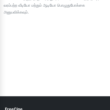
வரம்பற்ற வீடியோ மற்றும் ஆடியோ பொழுதுபோக்கை
அனுபவிக்கவும்.
FreeCine