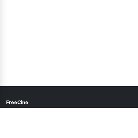
FreeCine
help@freecine.net.pk