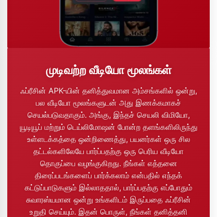
முடிவற்ற வீடியோ மூலங்கள்
ஃப்ரீசின் APK-யின் தனித்துவமான அம்சங்களில் ஒன்று,
பல வீடியோ மூலங்களுடன் அது இணக்கமாகச்
செயல்படுவதாகும். அங்கு, இந்தச் செயலி விமியோ,
யூடியூப் மற்றும் டெய்லிமோஷன் போன்ற தளங்களிலிருந்து
உள்ளடக்கத்தை ஒன்றிணைத்து, பயனர்கள் ஒரு சில
தட்டல்களிலேயே பார்ப்பதற்கு ஒரு பெரிய வீடியோ
தொகுப்பை வழங்குகிறது. நீங்கள் எத்தனை
திரைப்படங்களைப் பார்க்கலாம் என்பதில் எந்தக்
கட்டுப்பாடுகளும் இல்லாததால், பார்ப்பதற்கு எப்போதும்
சுவாரஸ்யமான ஒன்று உங்களிடம் இருப்பதை ஃப்ரீசின்
உறுதி செய்யும். இதன் பொருள், நீங்கள் தனித்தனி