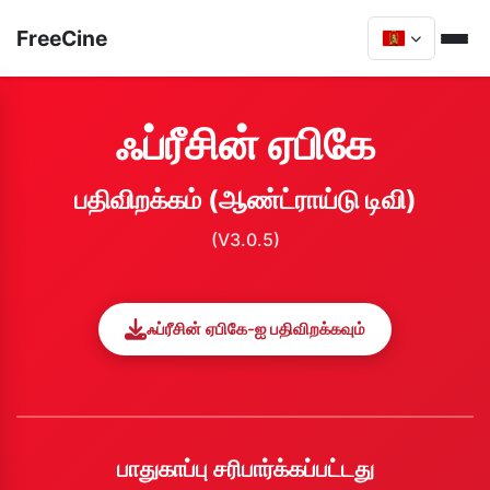
FreeCine
ஃப்ரீசின் ஏபிகே
பதிவிறக்கம் (ஆண்ட்ராய்டு டிவி)
(V3.0.5)
ஃப்ரீசின் ஏபிகே-ஐ பதிவிறக்கவும்
பாதுகாப்பு சரிபார்க்கப்பட்டது