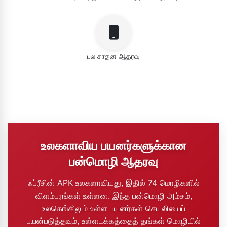
பல சாதன ஆதரவு
உலகளாவிய பயனர்களுக்கான
பன்மொழி ஆதரவு
ஃப்ரீசின் APK உலகளாவியது, இதில் 74 மொழிகளில்
விளம்பரங்கள் உள்ளன. இந்த பன்மொழி அம்சம்,
உலகெங்கிலும் உள்ள பயனர்கள் செயலியைப்
பயன்படுத்தவும், உள்ளடக்கத்தைத் தங்கள் மொழியில்