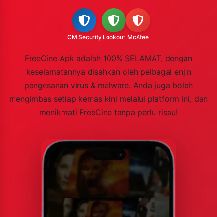
CM Security
Lookout
McAfee
FreeCine Apk adalah 100% SELAMAT, dengan
keselamatannya disahkan oleh pelbagai enjin
pengesanan virus & malware. Anda juga boleh
mengimbas setiap kemas kini melalui platform ini, dan
menikmati FreeCine tanpa perlu risau!